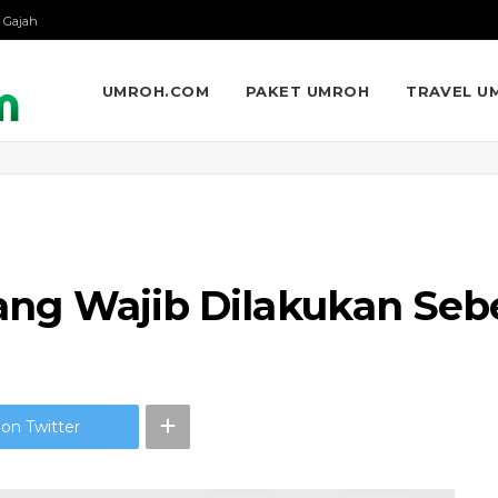
 Gajah
UMROH.COM
PAKET UMROH
TRAVEL U
n yang Wajib Dilakukan S
on Twitter