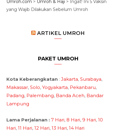
Umroh.com
>
Umroh & Haji
>
Ingat! Ini 5 Vaksin
yang Wajib Dilakukan Sebelum Umroh
ARTIKEL UMROH
PAKET UMROH
Kota Keberangkatan
:
Jakarta
,
Surabaya
,
Makassar
,
Solo
,
Yogyakarta
,
Pekanbaru
,
Padang
,
Palembang
,
Banda Aceh
,
Bandar
Lampung
Lama Perjalanan :
7 Hari
,
8 Hari
,
9 Hari
,
10
Hari
,
11 Hari
,
12 Hari
,
13 Hari
,
14 Hari