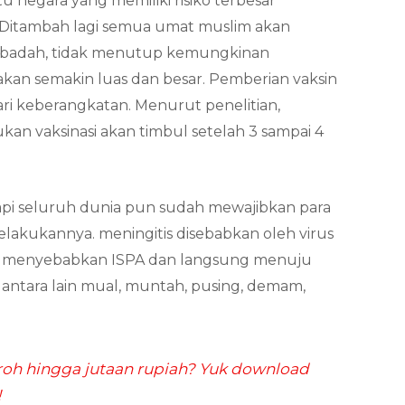
u negara yang memiliki risiko terbesar
. Ditambah lagi semua umat muslim akan
 ibadah, tidak menutup kemungkinan
akan semakin luas dan besar. Pemberian vaksin
ari keberangkatan. Menurut penelitian,
an vaksinasi akan timbul setelah 3 sampai 4
 tapi seluruh dunia pun sudah mewajibkan para
lakukannya. meningitis disebabkan oleh virus
pat menyebabkan ISPA dan langsung menuju
s antara lain mual, muntah, pusing, demam,
h hingga jutaan rupiah? Yuk download
!