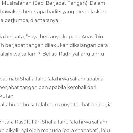
 Mushafahah (Bab: Berjabat Tangan). Dalam
embawakan beberapa hadits yang menjelaskan
a berjumpa, diantaranya :
a berkata, “Saya bertanya kepada Anas (bin
ah berjabat tangan dilakukan dikalangan para
alaihi wa sallam ?’ Beliau Radhiyallahu anhu
at nabi Shallallahu ‘alaihi wa sallam apabila
erjabat tangan dan apabila kembali dari
kulan.
yallahu anhu setelah turunnya taubat beliau, ia
tara Rasûlullâh Shallallahu ‘alaihi wa sallam
ikelilingi oleh manusia (para shahabat), lalu