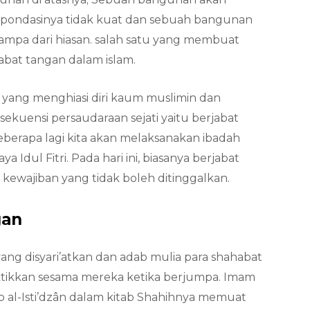
a pondasinya tidak kuat dan sebuah bangunan
hampa dari hiasan. salah satu yang membuat
abat tangan dalam islam.
a yang menghiasi diri kaum muslimin dan
sekuensi persaudaraan sejati yaitu berjabat
eberapa lagi kita akan melaksanakan ibadah
a Idul Fitri. Pada hari ini, biasanya berjabat
kewajiban yang tidak boleh ditinggalkan.
gan
ang disyari’atkan dan adab mulia para shahabat
tikkan sesama mereka ketika berjumpa. Imam
b al-Isti’dzân dalam kitab Shahihnya memuat