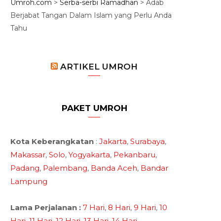
Umroh.com
>
Serba-serbi Ramadhan
>
Adab
Berjabat Tangan Dalam Islam yang Perlu Anda
Tahu
ARTIKEL UMROH
PAKET UMROH
Kota Keberangkatan
:
Jakarta
,
Surabaya
,
Makassar
,
Solo
,
Yogyakarta
,
Pekanbaru
,
Padang
,
Palembang
,
Banda Aceh
,
Bandar
Lampung
Lama Perjalanan :
7 Hari
,
8 Hari
,
9 Hari
,
10
Hari
,
11 Hari
,
12 Hari
,
13 Hari
,
14 Hari