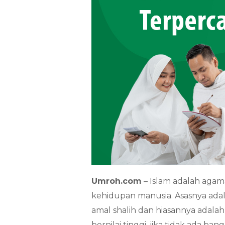
Umroh.com
– Islam adalah aga
kehidupan manusia. Asasnya ada
amal shalih dan hiasannya adalah
bernilai tinggi, jika tidak ada 