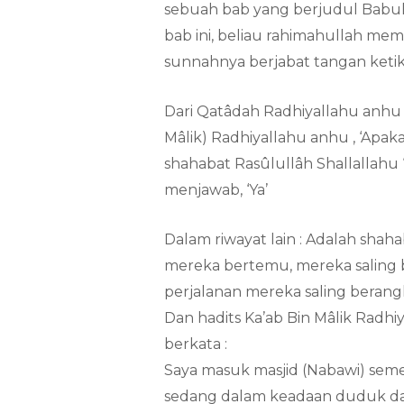
sebuah bab yang berjudul Babul
bab ini, beliau rahimahullah m
sunnahnya berjabat tangan ketik
Dari Qatâdah Radhiyallahu anhu i
Mâlik) Radhiyallahu anhu , ‘Apak
shahabat Rasûlullâh Shallallahu ‘
menjawab, ‘Ya’
Dalam riwayat lain : Adalah shahab
mereka bertemu, mereka saling b
perjalanan mereka saling berang
Dan hadits Ka’ab Bin Mâlik Radhi
berkata :
Saya masuk masjid (Nabawi) semen
sedang dalam keadaan duduk dan d