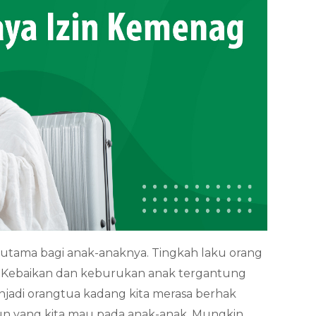
tama bagi anak-anaknya. Tingkah laku orang
k. Kebaikan dan keburukan anak tergantung
jadi orangtua kadang kita merasa berhak
 yang kita mau pada anak-anak. Mungkin