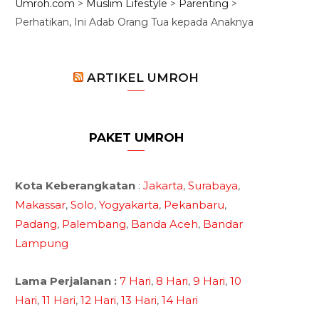
Umroh.com
>
Muslim Lifestyle
>
Parenting
>
Perhatikan, Ini Adab Orang Tua kepada Anaknya
ARTIKEL UMROH
PAKET UMROH
Kota Keberangkatan
:
Jakarta
,
Surabaya
,
Makassar
,
Solo
,
Yogyakarta
,
Pekanbaru
,
Padang
,
Palembang
,
Banda Aceh
,
Bandar
Lampung
Lama Perjalanan :
7 Hari
,
8 Hari
,
9 Hari
,
10
Hari
,
11 Hari
,
12 Hari
,
13 Hari
,
14 Hari