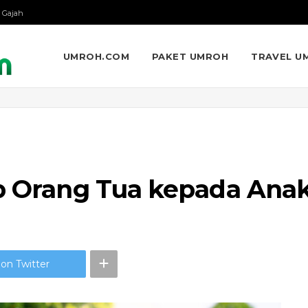
 Gajah
UMROH.COM
PAKET UMROH
TRAVEL U
ab Orang Tua kepada Ana
on Twitter