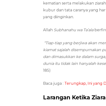
kematian serta melakukan ziara
kubur dan tata caranya yang haru
yang diinginkan.
Allah
Subhanahu wa Ta’ala
berfir
“Tiap-tiap yang berjiwa akan me
kiamat sajalah disempurnakan pa
dan dimasukkan ke dalam surga,
dunia itu tidak lain hanyalah 
185)
Baca juga :
Terungkap, Ini yang D
Larangan Ketika Ziar