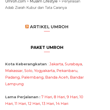
Umroh.com
>
Muslim Lifestyle
>
Penjelasan
Adab Ziarah Kubur dan Tata Caranya
ARTIKEL UMROH
PAKET UMROH
Kota Keberangkatan
:
Jakarta
,
Surabaya
,
Makassar
,
Solo
,
Yogyakarta
,
Pekanbaru
,
Padang
,
Palembang
,
Banda Aceh
,
Bandar
Lampung
Lama Perjalanan :
7 Hari
,
8 Hari
,
9 Hari
,
10
Hari
,
11 Hari
,
12 Hari
,
13 Hari
,
14 Hari