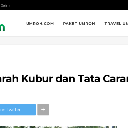
 Gajah
UMROH.COM
PAKET UMROH
TRAVEL U
arah Kubur dan Tata Cara
on Twitter