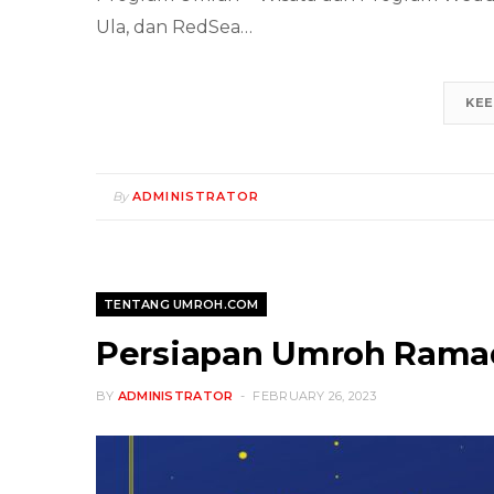
Ula, dan RedSea…
KEE
By
ADMINISTRATOR
TENTANG UMROH.COM
Persiapan Umroh Ramad
BY
ADMINISTRATOR
FEBRUARY 26, 2023