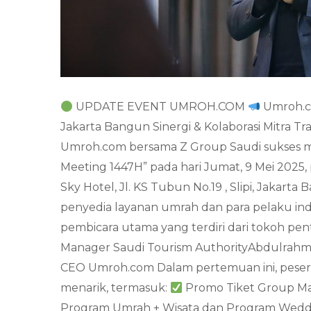
UPDATE EVENT UMROH.COM
Umroh.co
Jakarta Bangun Sinergi & Kolaborasi Mitra Tr
Umroh.com bersama Z Group Saudi sukses m
Meeting 1447H” pada hari Jumat, 9 Mei 2025, p
Sky Hotel, Jl. KS Tubun No.19 , Slipi, Jakar
penyedia layanan umrah dan para pelaku indus
pembicara utama yang terdiri dari tokoh pen
Manager Saudi Tourism AuthorityAbdulrahma
CEO Umroh.com Dalam pertemuan ini, peser
menarik, termasuk:
Promo Tiket Group Ma
Program Umrah + Wisata dan Program Wed