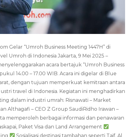
m Gelar “Umroh Business Meeting 1447H” di
avel Umroh di Indonesia Jakarta, 9 Mei 2025 –
enyelenggarakan acara bertajuk “Umroh Business
ukul 14.00 – 17.00 WIB. Acara ini digelar di Blue
ta Barat, dengan tujuan memperkuat kemitraan antara
tri travel di Indonesia. Kegiatan ini menghadirkan
ting dalam industri umrah: Risnawati – Market
n Althagafi – CEO Z Group SaudiRidho Irawan –
ta memperoleh berbagai informasi dan penawaran
skapai, Paket Visa dan Land Arrangement
ding
Sosialisasi destinasi tambahan seperti Taif, Al