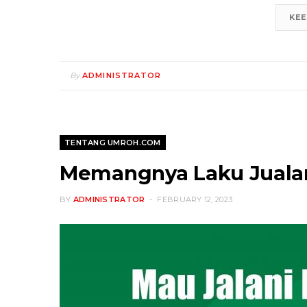
KEE
By
ADMINISTRATOR
TENTANG UMROH.COM
Memangnya Laku Jualan
BY
ADMINISTRATOR
FEBRUARY 12, 2023