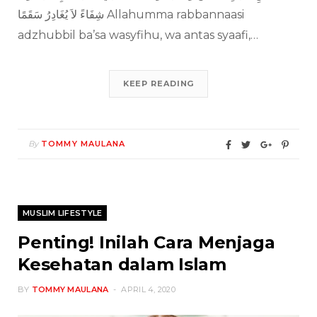
شِفَاءً لاَ يُغَادِرُ سَقَمًا Allahumma rabbannaasi
adzhubbil ba’sa wasyfihu, wa antas syaafi,…
KEEP READING
By
TOMMY MAULANA
MUSLIM LIFESTYLE
Penting! Inilah Cara Menjaga
Kesehatan dalam Islam
BY
TOMMY MAULANA
APRIL 4, 2020