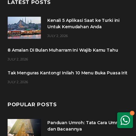
LATEST POSTS
e
t
t
t
Kenali 5 Aplikasi Saat ke Turki ini
b
t
a
e
Untuk Kemudahan Anda
o
e
g
r
JULY 2, 2026
o
r
r
e
8 Amalan Di Bulan Muharram Ini Wajib Kamu Tahu
k
a
s
JULY 2, 2026
m
t
Tak Menguras Kantong! Inilah 10 Menu Buka Puasa Irit
JULY 2, 2026
POPULAR POSTS
1
Panduan Umroh: Tata Cara Umroh
dan Bacaannya