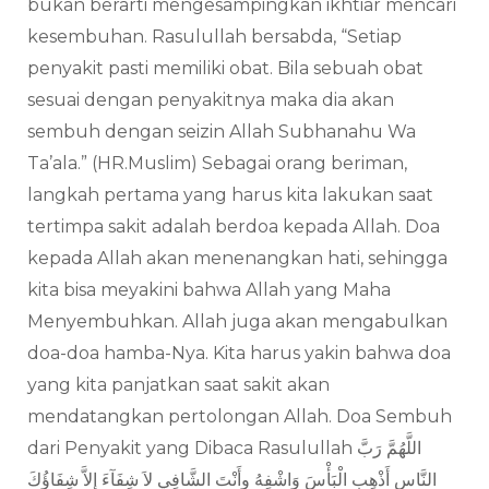
bukan berarti mengesampingkan ikhtiar mencari
kesembuhan. Rasulullah bersabda, “Setiap
penyakit pasti memiliki obat. Bila sebuah obat
sesuai dengan penyakitnya maka dia akan
sembuh dengan seizin Allah Subhanahu Wa
Ta’ala.” (HR.Muslim) Sebagai orang beriman,
langkah pertama yang harus kita lakukan saat
tertimpa sakit adalah berdoa kepada Allah. Doa
kepada Allah akan menenangkan hati, sehingga
kita bisa meyakini bahwa Allah yang Maha
Menyembuhkan. Allah juga akan mengabulkan
doa-doa hamba-Nya. Kita harus yakin bahwa doa
yang kita panjatkan saat sakit akan
mendatangkan pertolongan Allah. Doa Sembuh
dari Penyakit yang Dibaca Rasulullah اللَّهُمَّ رَبَّ
النَّاسِ أَذْهِبِ الْبَأْسَ وَاشْفِهُ وأَنْتَ الشَّافِي لاَ شِفَآءَ إِلاَّ شِفَاؤُكَ