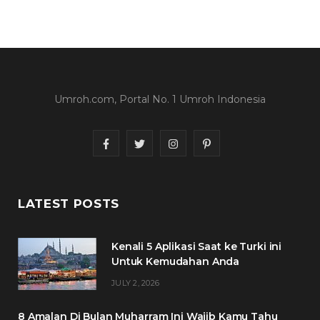
Umroh.com, Portal No. 1 Umroh Indonesia
F
T
I
P
a
w
n
i
c
i
s
n
LATEST POSTS
e
t
t
t
Kenali 5 Aplikasi Saat ke Turki ini
b
t
a
e
Untuk Kemudahan Anda
o
e
g
r
JULY 2, 2026
o
r
r
e
8 Amalan Di Bulan Muharram Ini Wajib Kamu Tahu