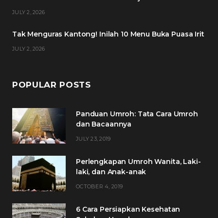
k
a
s
JULY 2, 2026
m
t
Tak Menguras Kantong! Inilah 10 Menu Buka Puasa Irit
JULY 2, 2026
POPULAR POSTS
Panduan Umroh: Tata Cara Umroh
dan Bacaannya
JULY 23, 2019
Perlengkapan Umroh Wanita, Laki-
laki, dan Anak-anak
OCTOBER 4, 2019
6 Cara Persiapkan Kesehatan