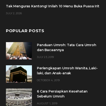
m
t
Tak Menguras Kantong! Inilah 10 Menu Buka Puasa Irit
JULY 2, 2026
POPULAR POSTS
Panduan Umroh: Tata Cara Umroh
dan Bacaannya
JULY 23, 2019
Perlengkapan Umroh Wanita, Laki-
laki, dan Anak-anak
OCTOBER 4, 2019
6 Cara Persiapkan Kesehatan
Sebelum Umroh
AUGUST 1, 2019