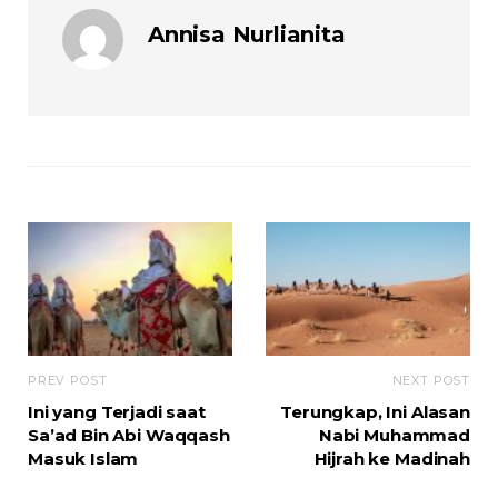
Annisa Nurlianita
PREV POST
NEXT POST
Ini yang Terjadi saat
Terungkap, Ini Alasan
Sa’ad Bin Abi Waqqash
Nabi Muhammad
Masuk Islam
Hijrah ke Madinah