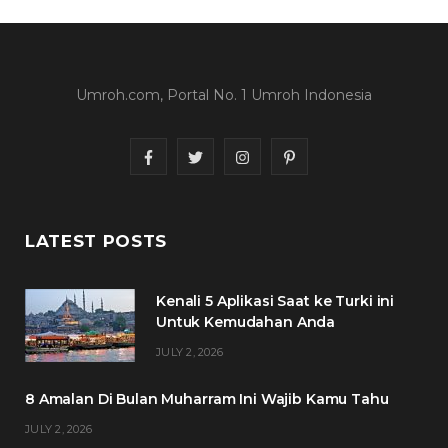
Umroh.com, Portal No. 1 Umroh Indonesia
F
T
I
P
a
w
n
i
c
i
s
n
LATEST POSTS
e
t
t
t
Kenali 5 Aplikasi Saat ke Turki ini
b
t
a
e
Untuk Kemudahan Anda
o
e
g
r
JULY 2, 2026
o
r
r
e
8 Amalan Di Bulan Muharram Ini Wajib Kamu Tahu
k
a
s
JULY 2, 2026