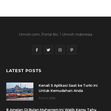
Umroh.com, Portal No. 1 Umroh Indonesia
F
T
I
P
a
w
n
i
c
i
s
n
LATEST POSTS
e
t
t
t
Kenali 5 Aplikasi Saat ke Turki ini
b
t
a
e
Untuk Kemudahan Anda
o
e
g
r
JULY 2, 2026
o
r
r
e
8 Amalan Di Bulan Muharram Ini Wajib Kamu Tahu