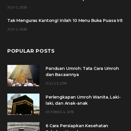
k
a
s
JULY 2, 2026
m
t
Tak Menguras Kantong! Inilah 10 Menu Buka Puasa Irit
JULY 2, 2026
POPULAR POSTS
Panduan Umroh: Tata Cara Umroh
dan Bacaannya
JULY 23, 2019
Perlengkapan Umroh Wanita, Laki-
laki, dan Anak-anak
OCTOBER 4, 2019
6 Cara Persiapkan Kesehatan