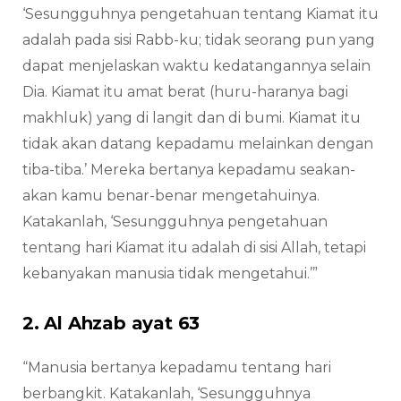
‘Sesungguhnya pengetahuan tentang Kiamat itu
adalah pada sisi Rabb-ku; tidak seorang pun yang
dapat menjelaskan waktu kedatangannya selain
Dia. Kiamat itu amat berat (huru-haranya bagi
makhluk) yang di langit dan di bumi. Kiamat itu
tidak akan datang kepadamu melainkan dengan
tiba-tiba.’ Mereka bertanya kepadamu seakan-
akan kamu benar-benar mengetahuinya.
Katakanlah, ‘Sesungguhnya pengetahuan
tentang hari Kiamat itu adalah di sisi Allah, tetapi
kebanyakan manusia tidak mengetahui.’”
2. Al Ahzab ayat 63
“Manusia bertanya kepadamu tentang hari
berbangkit. Katakanlah, ‘Sesungguhnya