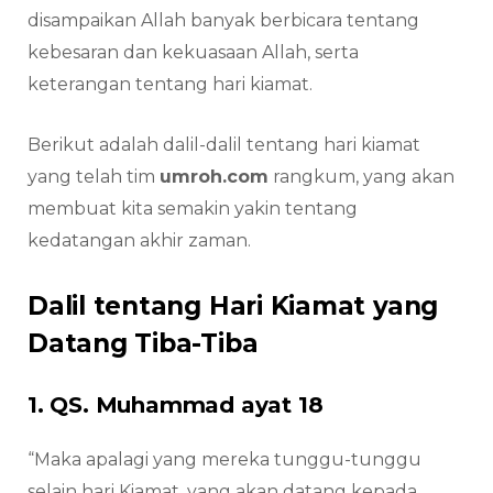
disampaikan Allah banyak berbicara tentang
kebesaran dan kekuasaan Allah, serta
keterangan tentang hari kiamat.
Berikut adalah dalil-dalil tentang hari kiamat
yang telah tim
umroh.com
rangkum, yang akan
membuat kita semakin yakin tentang
kedatangan akhir zaman.
Dalil tentang Hari Kiamat yang
Datang Tiba-Tiba
1. QS. Muhammad ayat 18
“Maka apalagi yang mereka tunggu-tunggu
selain hari Kiamat, yang akan datang kepada