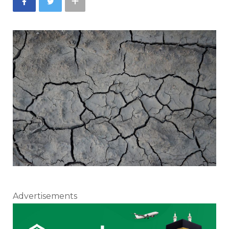
Advertisements