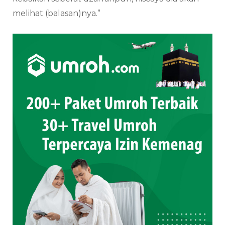
melihat (balasan)nya.”