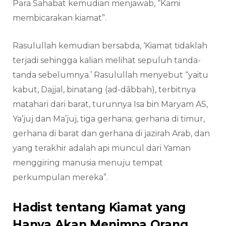
Para Sahabat kemudian menjawab, “Kami
membicarakan kiamat”.
Rasulullah kemudian bersabda, ‘Kiamat tidaklah
terjadi sehingga kalian melihat sepuluh tanda-
tanda sebelumnya.’ Rasulullah menyebut “yaitu
kabut, Dajjal, binatang (ad-dābbah), terbitnya
matahari dari barat, turunnya Isa bin Maryam AS,
Ya’juj dan Ma’juj, tiga gerhana; gerhana di timur,
gerhana di barat dan gerhana di jazirah Arab, dan
yang terakhir adalah api muncul dari Yaman
menggiring manusia menuju tempat
perkumpulan mereka”.
Hadist tentang Kiamat yang
Hanya Akan Menimpa Orang