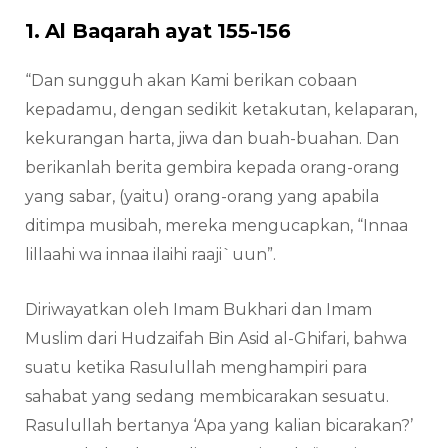
1. Al Baqarah ayat 155-156
“Dan sungguh akan Kami berikan cobaan
kepadamu, dengan sedikit ketakutan, kelaparan,
kekurangan harta, jiwa dan buah-buahan. Dan
berikanlah berita gembira kepada orang-orang
yang sabar, (yaitu) orang-orang yang apabila
ditimpa musibah, mereka mengucapkan, “Innaa
lillaahi wa innaa ilaihi raaji`uun”.
Diriwayatkan oleh Imam Bukhari dan Imam
Muslim dari Hudzaifah Bin Asid al-Ghifari, bahwa
suatu ketika Rasulullah menghampiri para
sahabat yang sedang membicarakan sesuatu.
Rasulullah bertanya ‘Apa yang kalian bicarakan?’