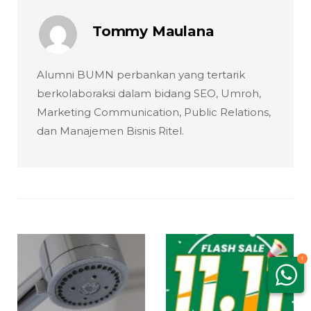
Tommy Maulana
Alumni BUMN perbankan yang tertarik
berkolaboraksi dalam bidang SEO, Umroh,
Marketing Communication, Public Relations,
dan Manajemen Bisnis Ritel.
1