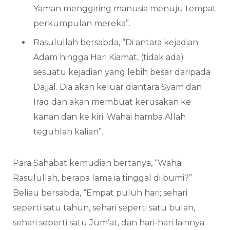
Yaman menggiring manusia menuju tempat
perkumpulan mereka”.
Rasulullah bersabda, “Di antara kejadian
Adam hingga Hari Kiamat, (tidak ada)
sesuatu kejadian yang lebih besar daripada
Dajjal. Dia akan keluar diantara Syam dan
Iraq dan akan membuat kerusakan ke
kanan dan ke kiri. Wahai hamba Allah
teguhlah kalian”.
Para Sahabat kemudian bertanya, “Wahai
Rasulullah, berapa lama ia tinggal di bumi?”
Beliau bersabda, “Empat puluh hari; sehari
seperti satu tahun, sehari seperti satu bulan,
sehari seperti satu Jum’at, dan hari-hari lainnya