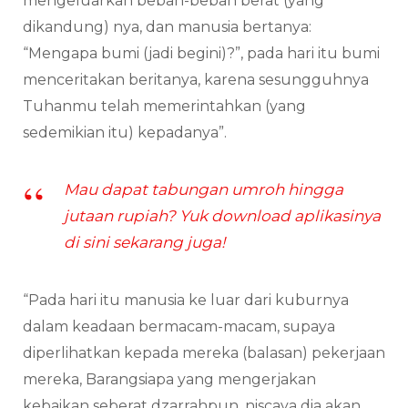
mengeluarkan beban-beban berat (yang
dikandung) nya, dan manusia bertanya:
“Mengapa bumi (jadi begini)?”, pada hari itu bumi
menceritakan beritanya, karena sesungguhnya
Tuhanmu telah memerintahkan (yang
sedemikian itu) kepadanya”.
Mau dapat tabungan umroh hingga
jutaan rupiah? Yuk download aplikasinya
di sini sekarang juga!
“Pada hari itu manusia ke luar dari kuburnya
dalam keadaan bermacam-macam, supaya
diperlihatkan kepada mereka (balasan) pekerjaan
mereka, Barangsiapa yang mengerjakan
kebaikan seberat dzarrahpun, niscaya dia akan