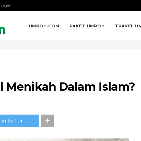
 Gajah
UMROH.COM
PAKET UMROH
TRAVEL U
il Menikah Dalam Islam?
on Twitter