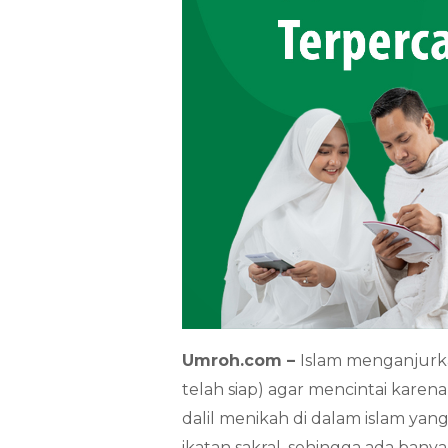
Umroh.com –
Islam menganjurk
telah siap) agar mencintai karen
dalil menikah di dalam islam ya
ikatan sakral, sehingga ada ban