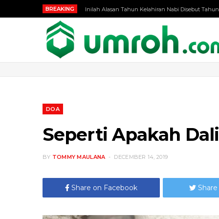
BREAKING
Inilah Alasan Tahun Kelahiran Nabi Disebut Tahun
DOA
Seperti Apakah Dal
BY
TOMMY MAULANA
DECEMBER 14, 2019
Share on Facebook
Share 