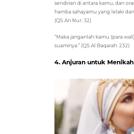
sendirian di antara kamu, dan or
hamba sahayamu yang lelaki da
(QS.An Nur: 32)
“Maka janganlah kamu (para wal
suaminya.” (QS.Al Baqarah: 232)
4. Anjuran untuk Menik