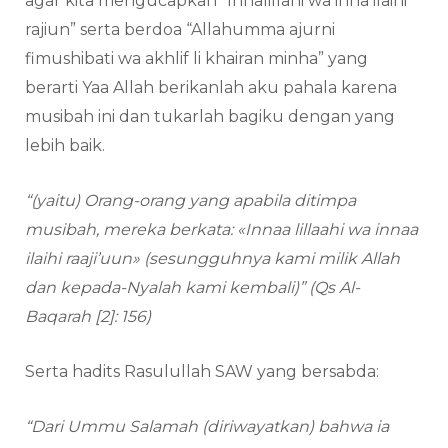
agar kita mengucapkan “Innalillahi wa inna ilaihi
rajiun” serta berdoa “Allahumma ajurni
fimushibati wa akhlif li khairan minha” yang
berarti Yaa Allah berikanlah aku pahala karena
musibah ini dan tukarlah bagiku dengan yang
lebih baik.
“(yaitu) Orang-orang yang apabila ditimpa
musibah, mereka berkata: «Innaa lillaahi wa innaa
ilaihi raaji’uun» (sesungguhnya kami milik Allah
dan kepada-Nyalah kami kembali)”
(Qs Al-
Baqarah [2]: 156)
Serta hadits Rasulullah SAW yang bersabda:
“Dari Ummu Salamah (diriwayatkan) bahwa ia