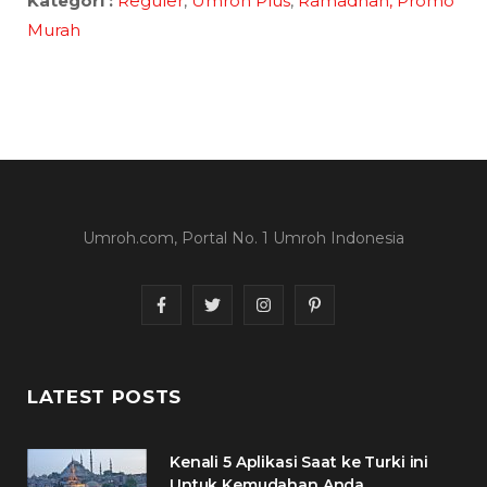
Kategori :
Reguler
,
Umroh Plus
,
Ramadhan,
Promo
Murah
Umroh.com, Portal No. 1 Umroh Indonesia
F
T
I
P
a
w
n
i
c
i
s
n
LATEST POSTS
e
t
t
t
Kenali 5 Aplikasi Saat ke Turki ini
b
t
a
e
Untuk Kemudahan Anda