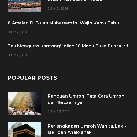
o
e
g
r
JULY 2, 2026
o
r
r
e
8 Amalan Di Bulan Muharram Ini Wajib Kamu Tahu
k
a
s
JULY 2, 2026
m
t
Tak Menguras Kantong! Inilah 10 Menu Buka Puasa Irit
JULY 2, 2026
POPULAR POSTS
Panduan Umroh: Tata Cara Umroh
dan Bacaannya
JULY 23, 2019
Perlengkapan Umroh Wanita, Laki-
laki, dan Anak-anak