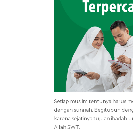
Setiap muslim tentunya harus me
dengan sunnah. Begitupun deng
karena sejatinya tujuan ibadah 
Allah SWT.