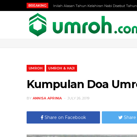
BREAKING
Inilah Alasan Tahun Kelahiran Nabi Disebut Tahun
UMROH
UMROH & HAJI
Kumpulan Doa Umr
BY
ANNISA APRINIA
JULY 26, 2019
Share on Facebook
Share 