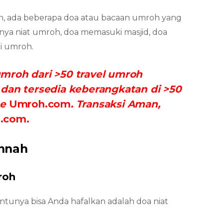
h, ada beberapa doa atau bacaan umroh yang
halnya niat umroh, doa memasuki masjid, doa
ai umroh.
mroh dari >50 travel umroh
dan tersedia keberangkatan di >50
ce
Umroh.com
. Transaksi Aman,
.com
.
unnah
roh
tunya bisa Anda hafalkan adalah doa niat