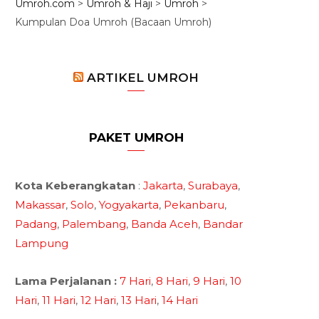
Umroh.com
>
Umroh & Haji
>
Umroh
>
Kumpulan Doa Umroh (Bacaan Umroh)
ARTIKEL UMROH
PAKET UMROH
Kota Keberangkatan
:
Jakarta
,
Surabaya
,
Makassar
,
Solo
,
Yogyakarta
,
Pekanbaru
,
Padang
,
Palembang
,
Banda Aceh
,
Bandar
Lampung
Lama Perjalanan :
7 Hari
,
8 Hari
,
9 Hari
,
10
Hari
,
11 Hari
,
12 Hari
,
13 Hari
,
14 Hari