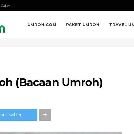
 Gajah
UMROH.COM
PAKET UMROH
TRAVEL U
oh (Bacaan Umroh)
on Twitter