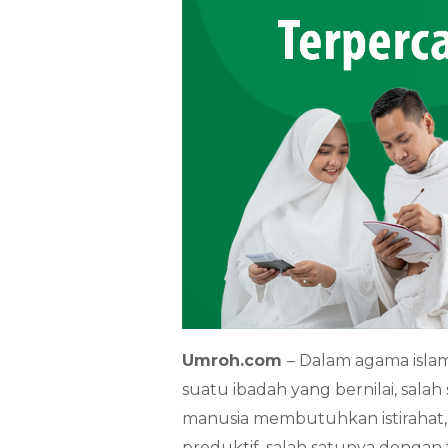
Umroh.com
– Dalam agama islam
suatu ibadah yang bernilai, salah
manusia membutuhkan istirahat, 
produktif, salah satunya dengan t