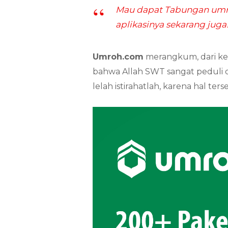
Mau dapat Tabungan umro
aplikasinya sekarang juga
Umroh.com
merangkum, dari ke
bahwa Allah SWT sangat peduli 
lelah istirahatlah, karena hal t