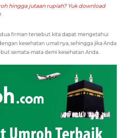
h hingga jutaan rupiah? Yuk download
!
dua firman tersebut kita dapat mengetahui
dengan kesehatan umatnya, sehingga jika Anda
ersebut semata-mata demi kesehatan Anda.