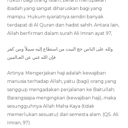
rukun bagi orang Islam, berarti merupakan
ibadah yang sangat diharuskan bagi yang
mampu. Hukum syariatnya sendiri banyak
terdapat di Al Quran dan hadist sahih. Antara lain,
Allah berfirman dalam surah Ali Imran ayat 97,
ولله على الناس حج البيت من استطاع إليه سبيلاً ومن كفر
فإن الله غني عن العـالمين
Artinya: Mengerjakan haji adalah kewajiban
manusia terhadap Allah, yaitu (bagi) orang yang
sanggup mengadakan perjalanan ke Baitullah;
Barangsiapa mengingkari (kewajiban haji), maka
sesungguhnya Allah Maha Kaya (tidak
memerlukan sesuatu) dari semesta alam. (QS. Ali
Imran, 97)