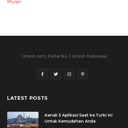
Murah
Umroh.com, Portal No. 1 Umroh Indonesia
F
T
I
P
a
w
n
i
c
i
s
n
LATEST POSTS
e
t
t
t
Kenali 5 Aplikasi Saat ke Turki ini
b
t
a
e
Untuk Kemudahan Anda
o
e
g
r