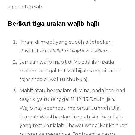
agar tetap sah.
Berikut tiga uraian wajib haji:
Ihram di miqot yang sudah ditetapkan
Rasulullah
salallahu ‘alayhi wa sallam.
Jamaah wajib mabit di Muzdalifah pada
malam tanggal 10 Dzulhijjah sampai tarbit
fajar shadiq (waktu shubuh).
Mabit atau bermalam di Mina, pada hari-hari
tasyrik, yaitu tanggal 11, 12, 13 Dzulhijjah.
Wajib haji keempat, melontar Jumrah Ula,
Jumrah Wustha, dan Jumrah ‘Aqobah. Lalu
yang terakhir ialah Thawaf wada’ ketika akan
pulang ke negerinya. Bagi wanita haidh