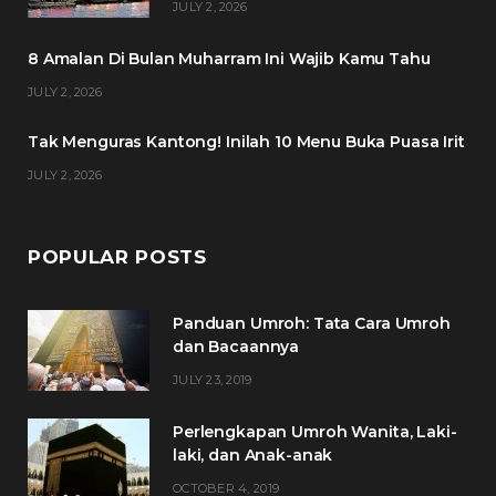
JULY 2, 2026
o
r
r
e
8 Amalan Di Bulan Muharram Ini Wajib Kamu Tahu
k
a
s
JULY 2, 2026
m
t
Tak Menguras Kantong! Inilah 10 Menu Buka Puasa Irit
JULY 2, 2026
POPULAR POSTS
Panduan Umroh: Tata Cara Umroh
dan Bacaannya
JULY 23, 2019
Perlengkapan Umroh Wanita, Laki-
laki, dan Anak-anak
OCTOBER 4, 2019