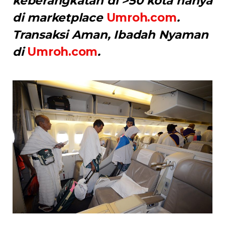
keberangkatan di >50 kota hanya
di marketplace
Umroh.com
.
Transaksi Aman, Ibadah Nyaman
di
Umroh.com
.