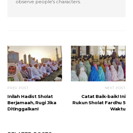
observe people's characters.
PREV POST
NEXT POST
Inilah Hadist Sholat
Catat Baik-baik! Ini
Berjamaah, Rugi Jika
Rukun Sholat Fardhu 5
Ditinggalkan!
Waktu