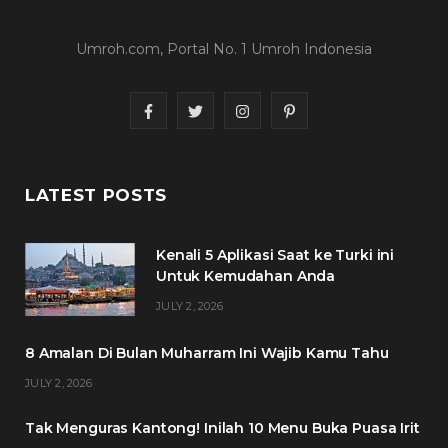
Umroh.com, Portal No. 1 Umroh Indonesia
F
T
I
P
a
w
n
i
c
i
s
n
LATEST POSTS
e
t
t
t
Kenali 5 Aplikasi Saat ke Turki ini
b
t
a
e
Untuk Kemudahan Anda
o
e
g
r
JULY 2, 2026
o
r
r
e
8 Amalan Di Bulan Muharram Ini Wajib Kamu Tahu
k
a
s
JULY 2, 2026
m
t
Tak Menguras Kantong! Inilah 10 Menu Buka Puasa Irit