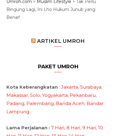
Umroh.com
>
Muslim Lifestyle
>
Tak Perlu
Bingung Lagi, Ini Lho Hukum Junub yang
Benar!
ARTIKEL UMROH
PAKET UMROH
Kota Keberangkatan
:
Jakarta
,
Surabaya
,
Makassar
,
Solo
,
Yogyakarta
,
Pekanbaru
,
Padang
,
Palembang
,
Banda Aceh
,
Bandar
Lampung
Lama Perjalanan :
7 Hari
,
8 Hari
,
9 Hari
,
10
Hari
,
11 Hari
,
12 Hari
,
13 Hari
,
14 Hari