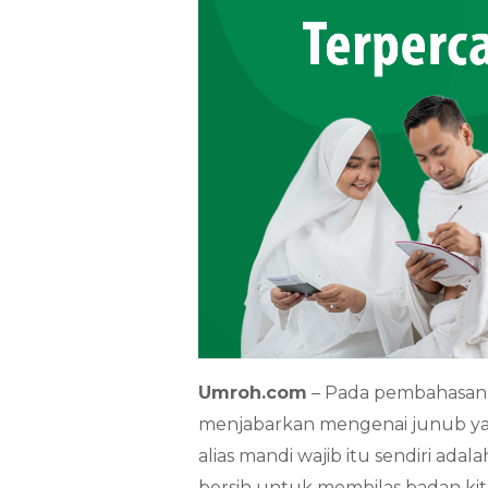
Umroh.com
– Pada pembahasan k
menjabarkan mengenai junub yan
alias mandi wajib itu sendiri adal
bersih untuk membilas badan kit