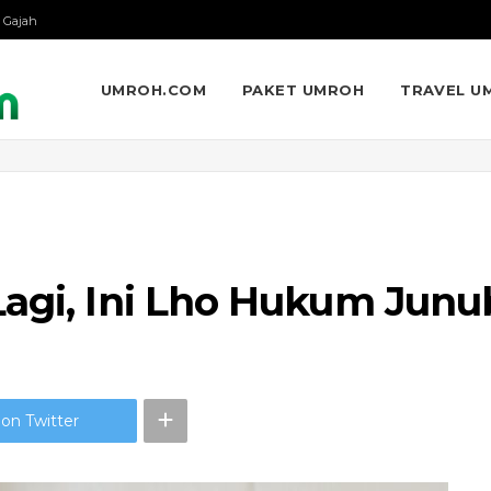
 Gajah
UMROH.COM
PAKET UMROH
TRAVEL U
Lagi, Ini Lho Hukum Junu
on Twitter