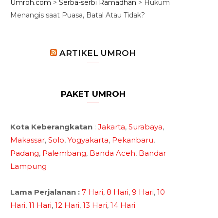
Umroh.com
>
Serba-serbi Ramadhan
>
Hukum
Menangis saat Puasa, Batal Atau Tidak?
ARTIKEL UMROH
PAKET UMROH
Kota Keberangkatan
:
Jakarta
,
Surabaya
,
Makassar
,
Solo
,
Yogyakarta
,
Pekanbaru
,
Padang
,
Palembang
,
Banda Aceh
,
Bandar
Lampung
Lama Perjalanan :
7 Hari
,
8 Hari
,
9 Hari
,
10
Hari
,
11 Hari
,
12 Hari
,
13 Hari
,
14 Hari