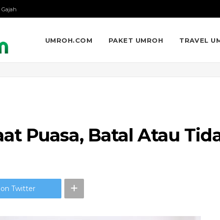
 Gajah
UMROH.COM
PAKET UMROH
TRAVEL U
t Puasa, Batal Atau Tid
on Twitter