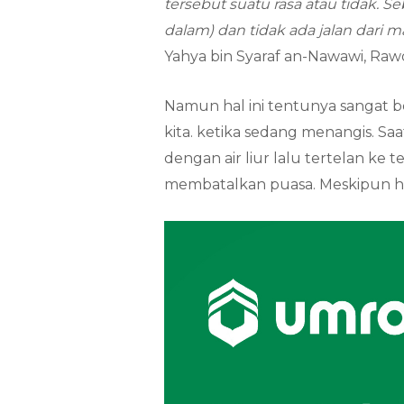
tersebut suatu rasa atau tidak. 
dalam) dan tidak ada jalan dari 
Yahya bin Syaraf an-Nawawi, Rawda
Namun hal ini tentunya sangat b
kita. ketika sedang menangis. S
dengan air liur lalu tertelan ke
membatalkan puasa. Meskipun hal