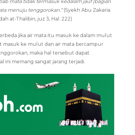
Sebab mata tidak termasuk kedalam jauf (bagian
mata menuju tenggorokan.”
(Syekh Abu Zakaria
h at-Thalibin, juz 3, Hal. 222)
erbeda jika air mata itu masuk ke dalam mulut
aat masuk ke mulut dan air mata bercampur
 tenggorokan, maka hal tersebut dapat
 ini memang sangat jarang terjadi.