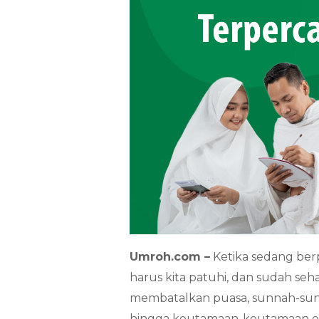
Umroh.com –
Ketika sedang be
harus kita patuhi, dan sudah sehar
membatalkan puasa, sunnah-sun
hingga keutamaan-keutamaan or