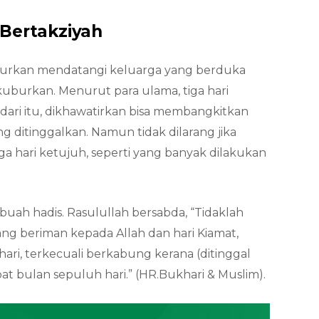
Bertakziyah
jurkan mendatangi keluarga yang berduka
ikuburkan. Menurut para ulama, tiga hari
h dari itu, dikhawatirkan bisa membangkitkan
 ditinggalkan. Namun tidak dilarang jika
ga hari ketujuh, seperti yang banyak dilakukan
ebuah hadis. Rasulullah bersabda, “Tidaklah
ang beriman kepada Allah dan hari Kiamat,
hari, terkecuali berkabung kerana (ditinggal
at bulan sepuluh hari.” (HR.Bukhari & Muslim).