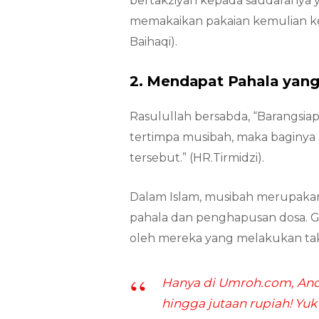
bertakziyah kepada saudaranya y
memakaikan pakaian kemulian ke
Baihaqi).
2. Mendapat Pahala yang
Rasulullah bersabda, “Barangsia
tertimpa musibah, maka baginya 
tersebut.” (HR.Tirmidzi).
Dalam Islam, musibah merupakan
pahala dan penghapusan dosa. Ga
oleh mereka yang melakukan tak
Hanya di Umroh.com, An
hingga jutaan rupiah! Yuk