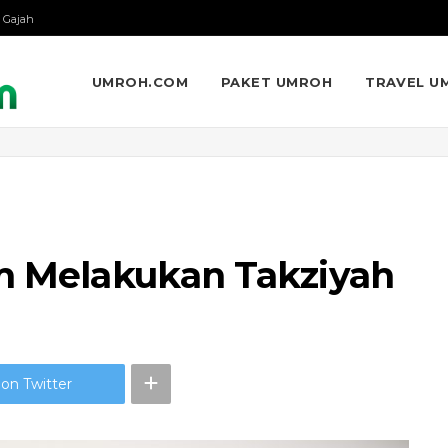
 Gajah
UMROH.COM
PAKET UMROH
TRAVEL U
am Melakukan Takziyah
on Twitter