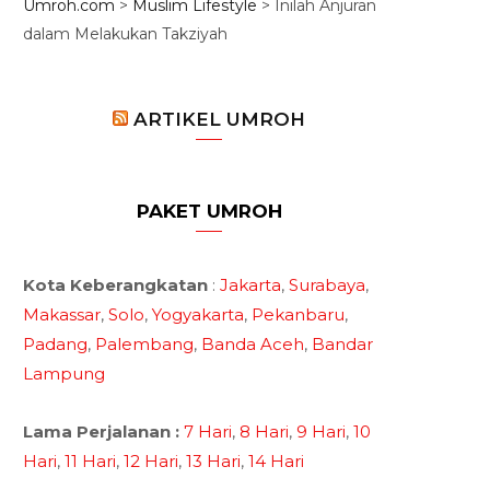
Umroh.com
>
Muslim Lifestyle
>
Inilah Anjuran
dalam Melakukan Takziyah
ARTIKEL UMROH
PAKET UMROH
Kota Keberangkatan
:
Jakarta
,
Surabaya
,
Makassar
,
Solo
,
Yogyakarta
,
Pekanbaru
,
Padang
,
Palembang
,
Banda Aceh
,
Bandar
Lampung
Lama Perjalanan :
7 Hari
,
8 Hari
,
9 Hari
,
10
Hari
,
11 Hari
,
12 Hari
,
13 Hari
,
14 Hari