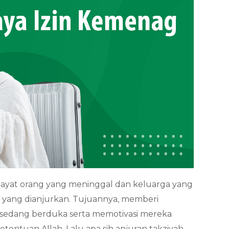
layat orang yang meninggal dan keluarga yang
 yang dianjurkan. Tujuannya, memberi
edang berduka serta memotivasi mereka
tentuan Allah. Lalu apa sih anjuran takziyah