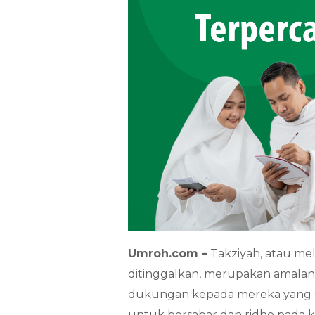
Umroh.com –
Takziyah, atau me
ditinggalkan, merupakan amalan
dukungan kepada mereka yang s
untuk bersabar dan ridho pada ke