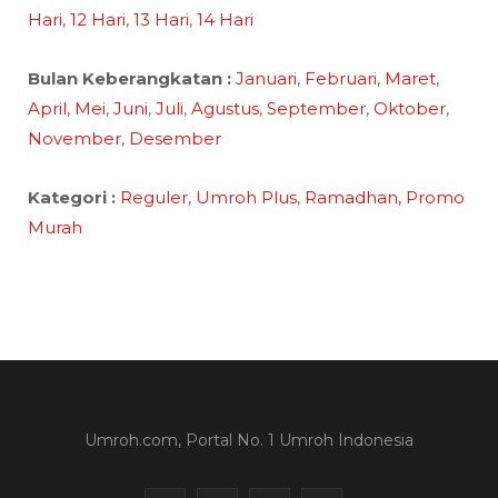
Hari
,
12 Hari
,
13 Hari
,
14 Hari
Bulan Keberangkatan :
Januari
,
Februari
,
Maret
,
April
,
Mei
,
Juni
,
Juli
,
Agustus
,
September
,
Oktober
,
November
,
Desember
Kategori :
Reguler
,
Umroh Plus
,
Ramadhan,
Promo
Murah
Umroh.com, Portal No. 1 Umroh Indonesia