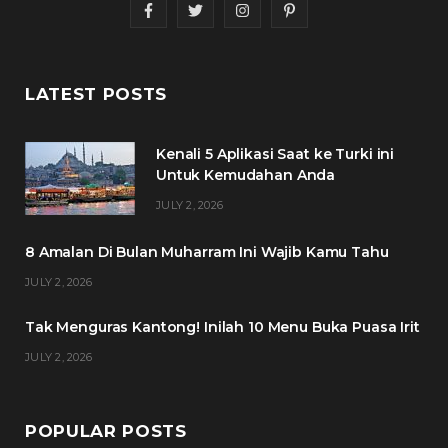
F
T
I
P
a
w
n
i
c
i
s
n
LATEST POSTS
e
t
t
t
Kenali 5 Aplikasi Saat ke Turki ini
b
t
a
e
Untuk Kemudahan Anda
o
e
g
r
JULY 2, 2026
o
r
r
e
8 Amalan Di Bulan Muharram Ini Wajib Kamu Tahu
k
a
s
JULY 2, 2026
m
t
Tak Menguras Kantong! Inilah 10 Menu Buka Puasa Irit
JULY 2, 2026
POPULAR POSTS