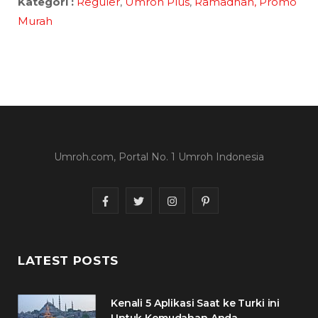
Kategori :
Reguler
,
Umroh Plus
,
Ramadhan,
Promo
Murah
Umroh.com, Portal No. 1 Umroh Indonesia
F
T
I
P
a
w
n
i
c
i
s
n
LATEST POSTS
e
t
t
t
Kenali 5 Aplikasi Saat ke Turki ini
b
t
a
e