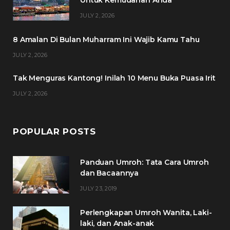
Untuk Kemudahan Anda
o
e
g
r
JULY 2, 2026
o
r
r
e
8 Amalan Di Bulan Muharram Ini Wajib Kamu Tahu
k
a
s
JULY 2, 2026
m
t
Tak Menguras Kantong! Inilah 10 Menu Buka Puasa Irit
JULY 2, 2026
POPULAR POSTS
Panduan Umroh: Tata Cara Umroh
dan Bacaannya
JULY 23, 2019
Perlengkapan Umroh Wanita, Laki-
laki, dan Anak-anak