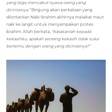
yang tega mencabut nyawa orang yang
dicintainya.”
Bingung akan perkataan yang
dilontarkan Nabi Ibrahim akhirnya malaikat maut
naik ke langit untuk menyampaikan protes
ibrahim. Allah berkata,
“Katakanlah kepada
kekasihku, apakah seorang kekasih tidak suka
bertemu dengan orang yang dicintainya?”