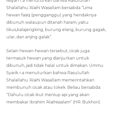
Aisyah r.a menuturkan bahwa Rasulullah
Shalallahu ‘Alaihi Wasallam bersabda “Lima
hewan fasiq (pengganggu) yang hendaknya
dibunuh walaupun ditanah haram, yaitu:
tikus,kalajengking, burung elang, burung gagak,
ular, dan anjing galak”.
Selain hewan-hewan tersebut, cicak juga
termasuk hewan yang dianjurkan untuk
dibunuh, jadi tidak halal untuk dimakan. Ummu
Syarik r.a menuturkan bahwa Rasulullah
Shalallahu ‘Alaihi Wasallam memerintahkan
membunuh cicak atau tokek. Beliau bersabda:
“Dahulu cicak ikut meniup api yang akan
membakar Ibrahim ‘Alaihissalam” (HR. Bukhori).