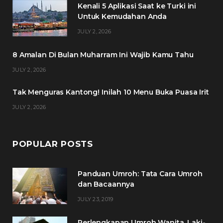
Kenali 5 Aplikasi Saat ke Turki ini
b
t
a
e
Untuk Kemudahan Anda
o
e
g
r
JULY 2, 2026
o
r
r
e
8 Amalan Di Bulan Muharram Ini Wajib Kamu Tahu
k
a
s
JULY 2, 2026
m
t
Tak Menguras Kantong! Inilah 10 Menu Buka Puasa Irit
JULY 2, 2026
POPULAR POSTS
Panduan Umroh: Tata Cara Umroh
dan Bacaannya
JULY 23, 2019
Perlengkapan Umroh Wanita, Laki-