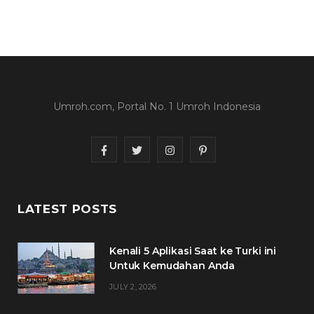
Umroh.com, Portal No. 1 Umroh Indonesia
F
T
I
P
a
w
n
i
c
i
s
n
LATEST POSTS
e
t
t
t
Kenali 5 Aplikasi Saat ke Turki ini
b
t
a
e
Untuk Kemudahan Anda
o
e
g
r
JULY 2, 2026
o
r
r
e