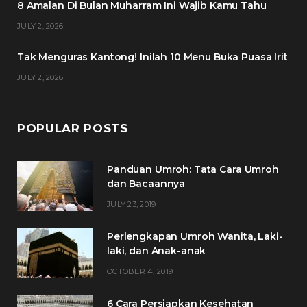
8 Amalan Di Bulan Muharram Ini Wajib Kamu Tahu
k
a
s
JULY 2, 2026
m
t
Tak Menguras Kantong! Inilah 10 Menu Buka Puasa Irit
JULY 2, 2026
POPULAR POSTS
Panduan Umroh: Tata Cara Umroh
dan Bacaannya
JULY 23, 2019
Perlengkapan Umroh Wanita, Laki-
laki, dan Anak-anak
OCTOBER 4, 2019
6 Cara Persiapkan Kesehatan