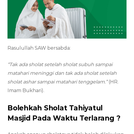
Rasulullah SAW bersabda:
“Tak ada sh
o
lat setelah sh
o
lat subuh sampai
matahari meninggi dan tak ada sh
o
lat setelah
sh
o
lat ashar sampai matahari tenggelam.”
(HR.
Imam Bukhari).
Bolehkah Sholat Tahiyatul
Masjid Pada Waktu Terlarang ?