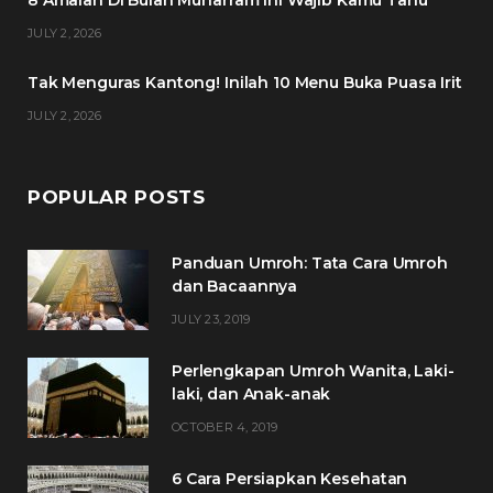
8 Amalan Di Bulan Muharram Ini Wajib Kamu Tahu
k
a
s
JULY 2, 2026
m
t
Tak Menguras Kantong! Inilah 10 Menu Buka Puasa Irit
JULY 2, 2026
POPULAR POSTS
Panduan Umroh: Tata Cara Umroh
dan Bacaannya
JULY 23, 2019
Perlengkapan Umroh Wanita, Laki-
laki, dan Anak-anak
OCTOBER 4, 2019
6 Cara Persiapkan Kesehatan