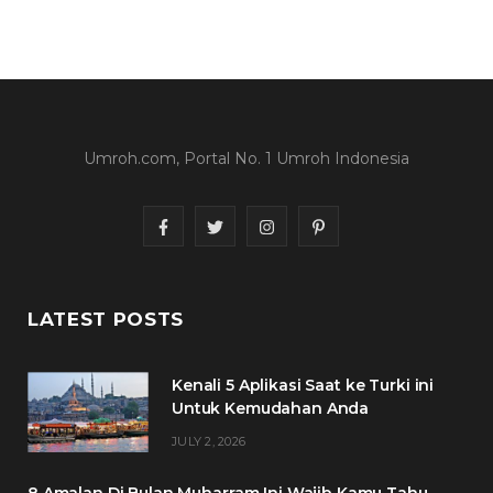
Umroh.com, Portal No. 1 Umroh Indonesia
F
T
I
P
a
w
n
i
c
i
s
n
LATEST POSTS
e
t
t
t
Kenali 5 Aplikasi Saat ke Turki ini
b
t
a
e
Untuk Kemudahan Anda
o
e
g
r
JULY 2, 2026
o
r
r
e