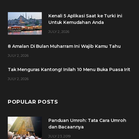
e
t
t
t
Kenali 5 Aplikasi Saat ke Turki ini
b
t
a
e
Untuk Kemudahan Anda
o
e
g
r
JULY 2, 2026
o
r
r
e
8 Amalan Di Bulan Muharram Ini Wajib Kamu Tahu
k
a
s
JULY 2, 2026
m
t
Tak Menguras Kantong! Inilah 10 Menu Buka Puasa Irit
JULY 2, 2026
POPULAR POSTS
Panduan Umroh: Tata Cara Umroh
dan Bacaannya
JULY 23, 2019