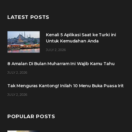
a
w
n
i
c
i
s
n
LATEST POSTS
e
t
t
t
Kenali 5 Aplikasi Saat ke Turki ini
b
t
a
e
Untuk Kemudahan Anda
o
e
g
r
JULY 2, 2026
o
r
r
e
8 Amalan Di Bulan Muharram Ini Wajib Kamu Tahu
k
a
s
JULY 2, 2026
m
t
Tak Menguras Kantong! Inilah 10 Menu Buka Puasa Irit
JULY 2, 2026
POPULAR POSTS