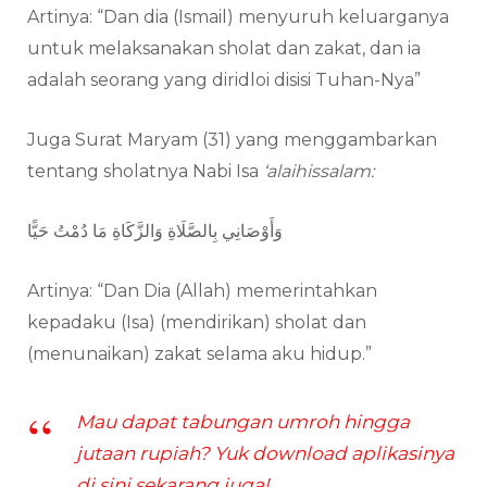
Artinya: “Dan dia (Ismail) menyuruh keluarganya
untuk melaksanakan sholat dan zakat, dan ia
adalah seorang yang diridloi disisi Tuhan-Nya”
Juga Surat Maryam (31) yang menggambarkan
tentang sholatnya Nabi Isa
‘alaihissalam:
وَأَوْصَانِي بِالصَّلَاةِ وَالزَّكَاةِ مَا دُمْتُ حَيًّا
Artinya: “Dan Dia (Allah) memerintahkan
kepadaku (Isa) (mendirikan) sholat dan
(menunaikan) zakat selama aku hidup.”
Mau dapat tabungan umroh hingga
jutaan rupiah? Yuk download aplikasinya
di sini sekarang juga!