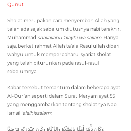
Qunut
Sholat merupakan cara menyembah Allah yang
telah ada sejak sebelum diutusnya nabi terakhir,
Muhammad
shallallahu ‘alayhi wa sallam.
Hanya
saja, berkat rahmat Allah ta’ala Rasulullah diberi
wahyu untuk memperbaharui syariat sholat
yang telah diturunkan pada rasul-rasul
sebelumnya.
Kabar tersebut tercantum dalam beberapa ayat
Al-Qur’an seperti dalam Surat Maryam ayat 55
yang menggambarkan tentang sholatnya Nabi
Ismail
‘alaihissalam:
وَكَانَ يَأْمُرُ أَهْلَهُ بِالصَّلَاةِ وَالزَّكَاةِ وَكَانَ عِنْدَ رَبِّهِ مَرْضِيًّا