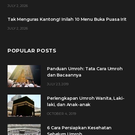
k
a
s
JULY 2, 2026
m
t
Tak Menguras Kantong! Inilah 10 Menu Buka Puasa Irit
JULY 2, 2026
POPULAR POSTS
Panduan Umroh: Tata Cara Umroh
dan Bacaannya
JULY 23, 2019
Perlengkapan Umroh Wanita, Laki-
laki, dan Anak-anak
OCTOBER 4, 2019
6 Cara Persiapkan Kesehatan
Sebelum Umroh