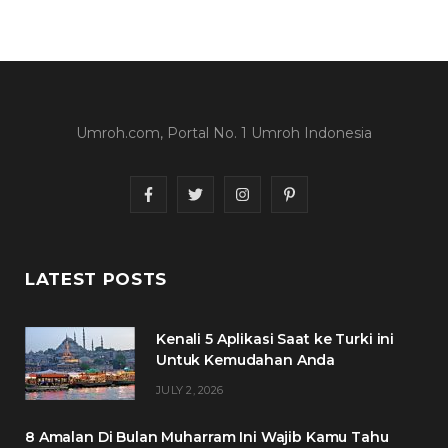
Umroh.com, Portal No. 1 Umroh Indonesia
F
T
I
P
a
w
n
i
c
i
s
n
LATEST POSTS
e
t
t
t
Kenali 5 Aplikasi Saat ke Turki ini
b
t
a
e
Untuk Kemudahan Anda
o
e
g
r
JULY 2, 2026
o
r
r
e
8 Amalan Di Bulan Muharram Ini Wajib Kamu Tahu