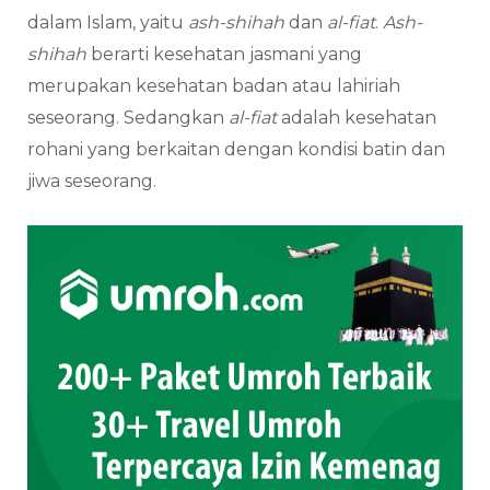
dalam Islam, yaitu
ash-shihah
dan
al-fiat
.
Ash-
shihah
berarti kesehatan jasmani yang
merupakan kesehatan badan atau lahiriah
seseorang. Sedangkan
al-fiat
adalah kesehatan
rohani yang berkaitan dengan kondisi batin dan
jiwa seseorang.