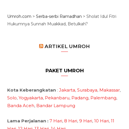
Umroh.com
>
Serba-serbi Ramadhan
>
Sholat Idul Fitri
Hukumnya Sunnah Muakkad, Betulkah?
ARTIKEL UMROH
PAKET UMROH
Kota Keberangkatan
:
Jakarta
,
Surabaya
,
Makassar
,
Solo
,
Yogyakarta
,
Pekanbaru
,
Padang
,
Palembang
,
Banda Aceh
,
Bandar Lampung
Lama Perjalanan :
7 Hari
,
8 Hari
,
9 Hari
,
10 Hari
,
11
Hari
,
12 Hari
,
13 Hari
,
14 Hari