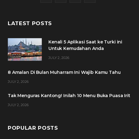
a
w
n
i
c
i
s
n
LATEST POSTS
e
t
t
t
Kenali 5 Aplikasi Saat ke Turki ini
b
t
a
e
Untuk Kemudahan Anda
o
e
g
r
JULY 2, 2026
o
r
r
e
8 Amalan Di Bulan Muharram Ini Wajib Kamu Tahu
k
a
s
JULY 2, 2026
m
t
Tak Menguras Kantong! Inilah 10 Menu Buka Puasa Irit
JULY 2, 2026
POPULAR POSTS