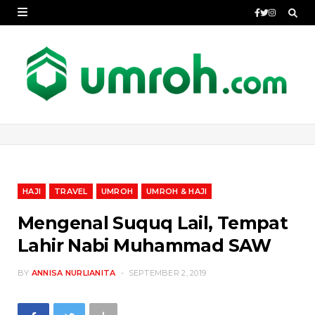
HAJI
TRAVEL
UMROH
UMROH & HAJI
Mengenal Suquq Lail, Tempat
Lahir Nabi Muhammad SAW
BY
ANNISA NURLIANITA
SEPTEMBER 2, 2019