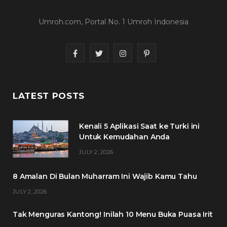
Umroh.com, Portal No. 1 Umroh Indonesia
F
T
I
P
a
w
n
i
c
i
s
n
LATEST POSTS
e
t
t
t
Kenali 5 Aplikasi Saat ke Turki ini
b
t
a
e
Untuk Kemudahan Anda
o
e
g
r
JULY 2, 2026
o
r
r
e
8 Amalan Di Bulan Muharram Ini Wajib Kamu Tahu
k
a
s
JULY 2, 2026
m
t
Tak Menguras Kantong! Inilah 10 Menu Buka Puasa Irit