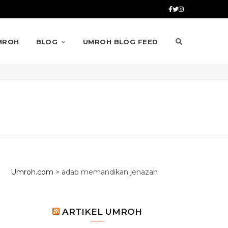
MROH
BLOG
UMROH BLOG FEED
Umroh.com
>
adab memandikan jenazah
ARTIKEL UMROH