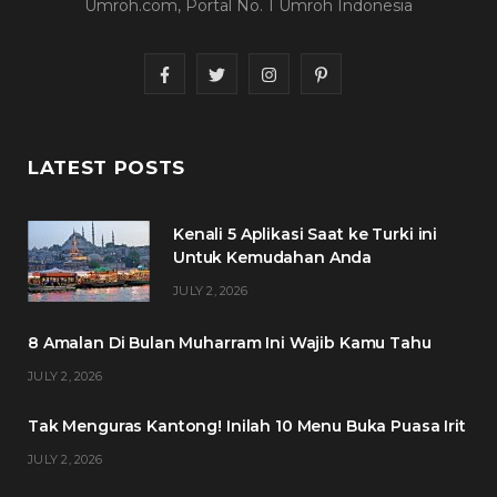
Umroh.com, Portal No. 1 Umroh Indonesia
F
T
I
P
a
w
n
i
c
i
s
n
LATEST POSTS
e
t
t
t
Kenali 5 Aplikasi Saat ke Turki ini
b
t
a
e
Untuk Kemudahan Anda
o
e
g
r
JULY 2, 2026
o
r
r
e
8 Amalan Di Bulan Muharram Ini Wajib Kamu Tahu
k
a
s
JULY 2, 2026
m
t
Tak Menguras Kantong! Inilah 10 Menu Buka Puasa Irit
JULY 2, 2026