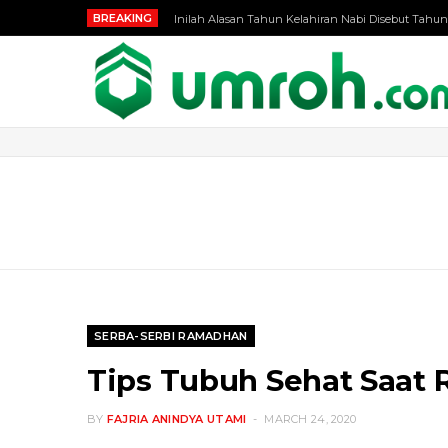
BREAKING
Inilah Alasan Tahun Kelahiran Nabi Disebut Tahun
SERBA-SERBI RAMADHAN
Tips Tubuh Sehat Saat
BY
FAJRIA ANINDYA UTAMI
MARCH 24, 2020