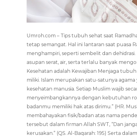
Umroh.com – Tips tubuh sehat saat Ramadha
tetap semangat. Hal ini lantaran saat puas
menghampiri, seperti sembelit dan dehidras
asupan serat, air, serta terlalu banyak me
Kesehatan adalah Kewajiban Menjaga tubuh y
miliki. Islam merupakan satu-satunya agam
kesehatan manusia. Setiap Muslim wajib se
menyeimbangkannya dengan kebutuhan roha
badanmu memiliki hak atas dirimu.” (HR. Mus
membahayakan fisik/badan atas nama pend
tersebut dalam firman Allah SWT, “Dan jan
kerusakan.” (QS. Al-Baqarah: 195) Serta dala