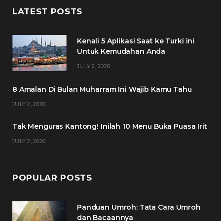
c
i
s
n
LATEST POSTS
e
t
t
t
Kenali 5 Aplikasi Saat ke Turki ini
b
t
a
e
Untuk Kemudahan Anda
o
e
g
r
JULY 2, 2026
o
r
r
e
8 Amalan Di Bulan Muharram Ini Wajib Kamu Tahu
k
a
s
JULY 2, 2026
m
t
Tak Menguras Kantong! Inilah 10 Menu Buka Puasa Irit
JULY 2, 2026
POPULAR POSTS
Panduan Umroh: Tata Cara Umroh
dan Bacaannya