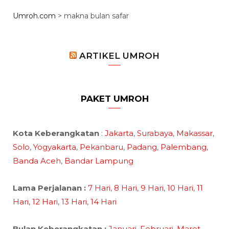
Umroh.com
>
makna bulan safar
ARTIKEL UMROH
PAKET UMROH
Kota Keberangkatan
:
Jakarta
,
Surabaya
,
Makassar
,
Solo
,
Yogyakarta
,
Pekanbaru
,
Padang
,
Palembang
,
Banda Aceh
,
Bandar Lampung
Lama Perjalanan :
7 Hari
,
8 Hari
,
9 Hari
,
10 Hari
,
11
Hari
,
12 Hari
,
13 Hari
,
14 Hari
Bulan Keberangkatan :
Januari
,
Februari
,
Maret
,