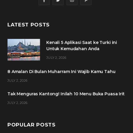
a
w
n
i
c
i
s
n
LATEST POSTS
e
t
t
t
Kenali 5 Aplikasi Saat ke Turki ini
b
t
a
e
Untuk Kemudahan Anda
o
e
g
r
JULY 2, 2026
o
r
r
e
8 Amalan Di Bulan Muharram Ini Wajib Kamu Tahu
k
a
s
JULY 2, 2026
m
t
Tak Menguras Kantong! Inilah 10 Menu Buka Puasa Irit
JULY 2, 2026
POPULAR POSTS