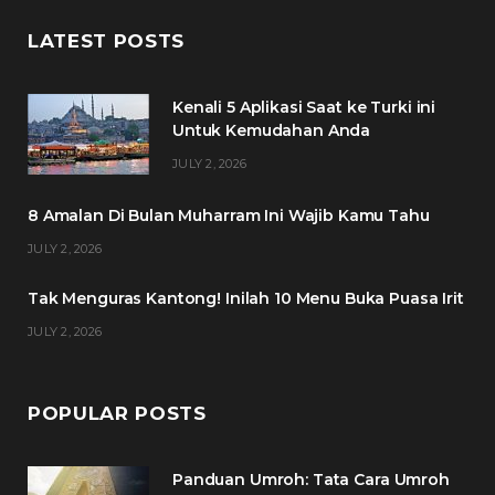
c
i
s
n
LATEST POSTS
e
t
t
t
Kenali 5 Aplikasi Saat ke Turki ini
b
t
a
e
Untuk Kemudahan Anda
o
e
g
r
JULY 2, 2026
o
r
r
e
8 Amalan Di Bulan Muharram Ini Wajib Kamu Tahu
k
a
s
JULY 2, 2026
m
t
Tak Menguras Kantong! Inilah 10 Menu Buka Puasa Irit
JULY 2, 2026
POPULAR POSTS
Panduan Umroh: Tata Cara Umroh