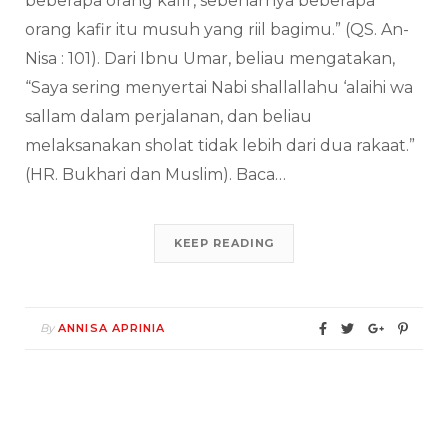
beberapa orang kafir, sebenarnya beberapa
orang kafir itu musuh yang riil bagimu.” (QS. An-
Nisa : 101). Dari Ibnu Umar, beliau mengatakan,
“Saya sering menyertai Nabi shallallahu ‘alaihi wa
sallam dalam perjalanan, dan beliau
melaksanakan sholat tidak lebih dari dua rakaat.”
(HR. Bukhari dan Muslim). Baca…
KEEP READING
By
ANNISA APRINIA