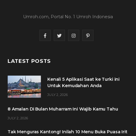
Umroh.com, Portal No. 1 Umroh Indonesia
F
T
I
P
a
w
n
i
c
i
s
n
LATEST POSTS
e
t
t
t
Kenali 5 Aplikasi Saat ke Turki ini
b
t
a
e
Untuk Kemudahan Anda
o
e
g
r
JULY 2, 2026
o
r
r
e
8 Amalan Di Bulan Muharram Ini Wajib Kamu Tahu
k
a
s
JULY 2, 2026
m
t
Tak Menguras Kantong! Inilah 10 Menu Buka Puasa Irit