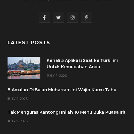
F
T
I
P
a
w
n
i
c
i
s
n
LATEST POSTS
e
t
t
t
Kenali 5 Aplikasi Saat ke Turki ini
b
t
a
e
Untuk Kemudahan Anda
o
e
g
r
JULY 2, 2026
o
r
r
e
8 Amalan Di Bulan Muharram Ini Wajib Kamu Tahu
k
a
s
JULY 2, 2026
m
t
Tak Menguras Kantong! Inilah 10 Menu Buka Puasa Irit
JULY 2, 2026