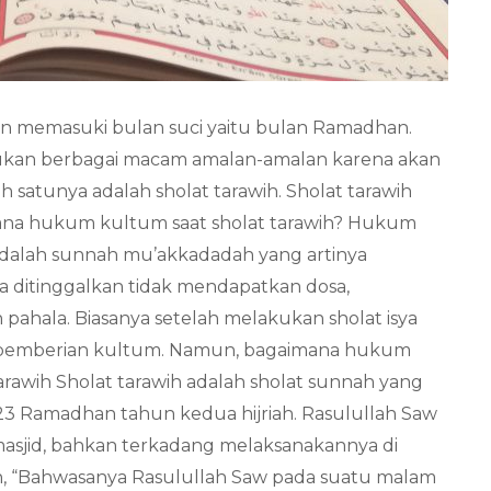
n memasuki bulan suci yaitu bulan Ramadhan.
kukan berbagai macam amalan-amalan karena akan
 satunya adalah sholat tarawih. Sholat tarawih
imana hukum kultum saat sholat tarawih? Hukum
adalah sunnah mu’akkadadah yang artinya
a ditinggalkan tidak mendapatkan dosa,
pahala. Biasanya setelah melakukan sholat isya
da pemberian kultum. Namun, bagaimana hukum
Tarawih Sholat tarawih adalah sholat sunnah yang
 23 Ramadhan tahun kedua hijriah. Rasulullah Saw
 masjid, bahkan terkadang melaksanakannya di
ah, “Bahwasanya Rasulullah Saw pada suatu malam