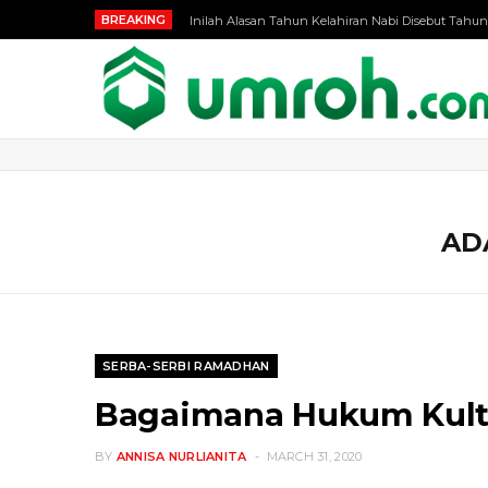
BREAKING
Inilah Alasan Tahun Kelahiran Nabi Disebut Tahun
AD
SERBA-SERBI RAMADHAN
Bagaimana Hukum Kultu
BY
ANNISA NURLIANITA
MARCH 31, 2020