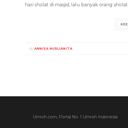
hari sholat di masjid, lalu banyak orang shol
KEE
By
ANNISA NURLIANITA
Umroh.com, Portal No. 1 Umroh Indonesia