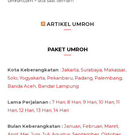
Umroh.com
>
doa saat demam
ARTIKEL UMROH
PAKET UMROH
Kota Keberangkatan
:
Jakarta
,
Surabaya
,
Makassar
,
Solo
,
Yogyakarta
,
Pekanbaru
,
Padang
,
Palembang
,
Banda Aceh
,
Bandar Lampung
Lama Perjalanan :
7 Hari
,
8 Hari
,
9 Hari
,
10 Hari
,
11
Hari
,
12 Hari
,
13 Hari
,
14 Hari
Bulan Keberangkatan :
Januari
,
Februari
,
Maret
,
April
,
Mei
,
Juni
,
Juli
,
Agustus
,
September
,
Oktober
,