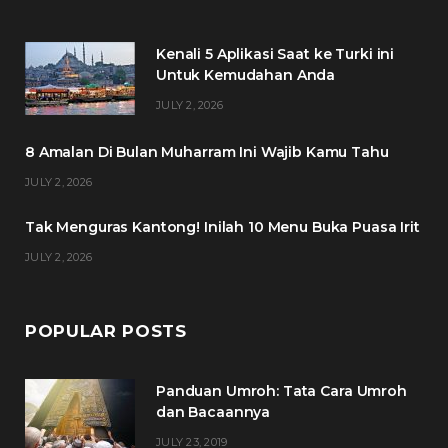
e
t
t
t
Kenali 5 Aplikasi Saat ke Turki ini
b
t
a
e
Untuk Kemudahan Anda
o
e
g
r
JULY 2, 2026
o
r
r
e
8 Amalan Di Bulan Muharram Ini Wajib Kamu Tahu
k
a
s
JULY 2, 2026
m
t
Tak Menguras Kantong! Inilah 10 Menu Buka Puasa Irit
JULY 2, 2026
POPULAR POSTS
Panduan Umroh: Tata Cara Umroh
dan Bacaannya
JULY 23, 2019