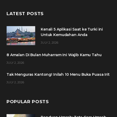
a
w
n
i
c
i
s
n
LATEST POSTS
e
t
t
t
Kenali 5 Aplikasi Saat ke Turki ini
b
t
a
e
Untuk Kemudahan Anda
o
e
g
r
JULY 2, 2026
o
r
r
e
8 Amalan Di Bulan Muharram Ini Wajib Kamu Tahu
k
a
s
JULY 2, 2026
m
t
Tak Menguras Kantong! Inilah 10 Menu Buka Puasa Irit
JULY 2, 2026
POPULAR POSTS