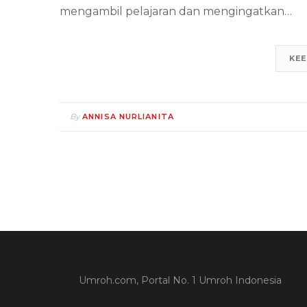
mengambil pelajaran dan mengingatkan…
KEE
By
ANNISA NURLIANITA
Umroh.com, Portal No. 1 Umroh Indonesia