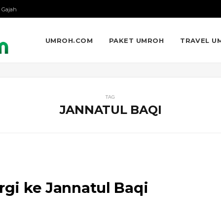
 Gajah
UMROH.COM
PAKET UMROH
TRAVEL U
TAG
JANNATUL BAQI
rgi ke Jannatul Baqi