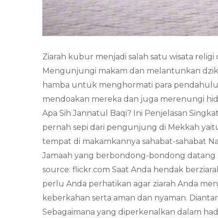
Ziarah kubur menjadi salah satu wisata relig
Mengunjungi makam dan melantunkan dzikir 
hamba untuk menghormati para pendahulunya.
mendoakan mereka dan juga merenungi hidup
Apa Sih Jannatul Baqi? Ini Penjelasan Sing
pernah sepi dari pengunjung di Mekkah yai
tempat di makamkannya sahabat-sahabat Na
Jamaah yang berbondong-bondong datang h
source: flickr.com Saat Anda hendak berziar
perlu Anda perhatikan agar ziarah Anda men
keberkahan serta aman dan nyaman. Diantar
Sebagaimana yang diperkenalkan dalam hadi