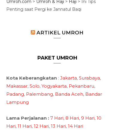
Umroh.com
>
Umroh & Haji
>
Haji
>
Ini Tips
Penting saat Pergi ke Jannatul Baqi
ARTIKEL UMROH
PAKET UMROH
Kota Keberangkatan
:
Jakarta
,
Surabaya
,
Makassar
,
Solo
,
Yogyakarta
,
Pekanbaru
,
Padang
,
Palembang
,
Banda Aceh
,
Bandar
Lampung
Lama Perjalanan :
7 Hari
,
8 Hari
,
9 Hari
,
10
Hari
,
11 Hari
,
12 Hari
,
13 Hari
,
14 Hari