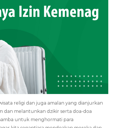
wisata religi dan juga amalan yang dianjurkan
 dan melantunkan dzikir serta doa-doa
g hamba untuk menghormati para
 agar kita senantiasa mendoakan mereka dan