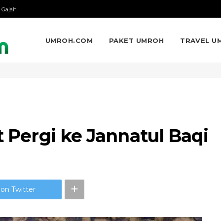
 Gajah
UMROH.COM
PAKET UMROH
TRAVEL U
t Pergi ke Jannatul Baqi
on Twitter