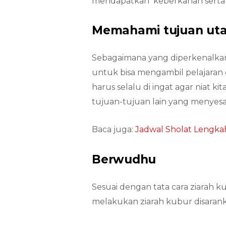
mendapatkan keberkahan serta a
Memahami tujuan uta
Sebagaimana yang diperkenalkan
untuk bisa mengambil pelajaran 
harus selalu di ingat agar niat 
tujuan-tujuan lain yang menyesat
Baca juga:
Jadwal Sholat Lengkah
Berwudhu
Sesuai dengan tata cara ziarah
melakukan ziarah kubur disaran