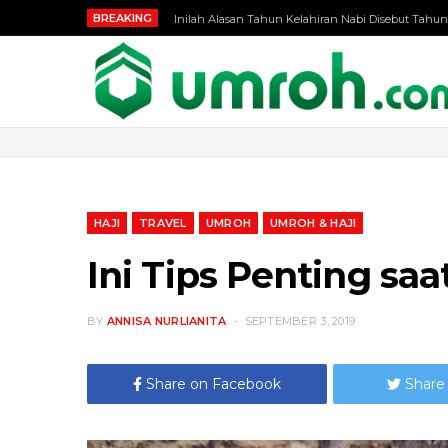
BREAKING
Inilah Alasan Tahun Kelahiran Nabi Disebut Tahun
HAJI
TRAVEL
UMROH
UMROH & HAJI
Ini Tips Penting saa
BY
ANNISA NURLIANITA
SEPTEMBER 3, 2019
Share on Facebook
Share 