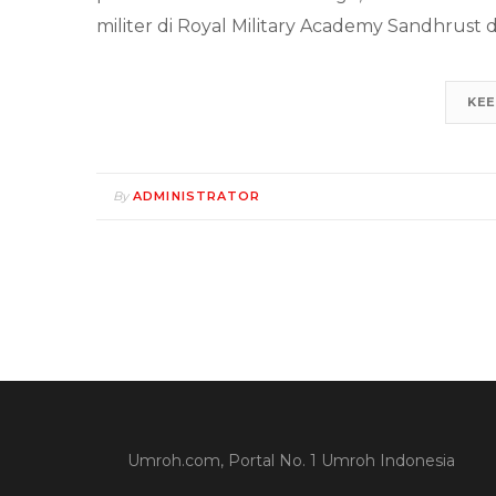
militer di Royal Military Academy Sandhrust d
KEE
By
ADMINISTRATOR
Umroh.com, Portal No. 1 Umroh Indonesia