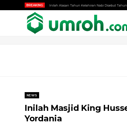
BREAKING
Inilah Alasan Tahun Kelahiran Nabi Disebut Tahun
NEWS
Inilah Masjid King Huss
Yordania