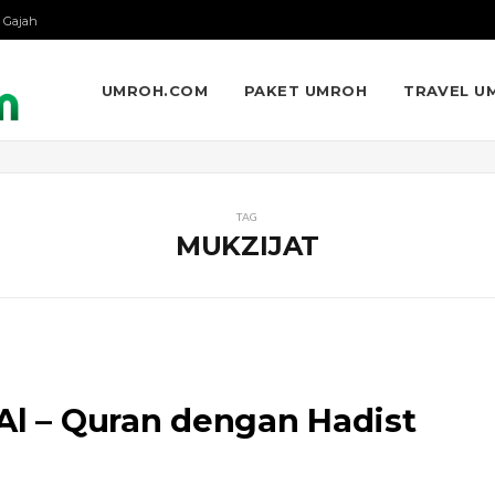
 Gajah
UMROH.COM
PAKET UMROH
TRAVEL U
TAG
MUKZIJAT
Al – Quran dengan Hadist