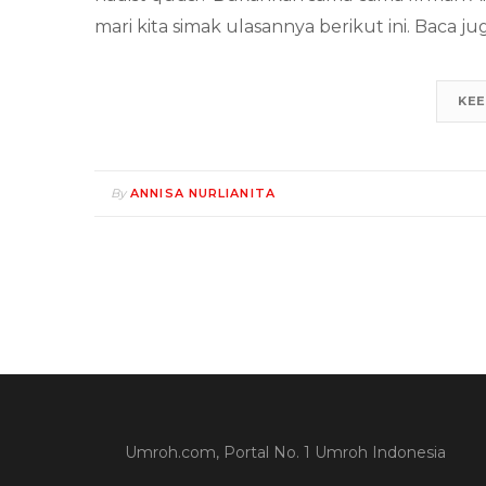
mari kita simak ulasannya berikut ini. Baca j
KEE
By
ANNISA NURLIANITA
Umroh.com, Portal No. 1 Umroh Indonesia