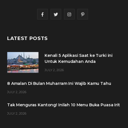
F
T
I
P
a
w
n
i
c
i
s
n
LATEST POSTS
e
t
t
t
Kenali 5 Aplikasi Saat ke Turki ini
b
t
a
e
Untuk Kemudahan Anda
o
e
g
r
JULY 2, 2026
o
r
r
e
8 Amalan Di Bulan Muharram Ini Wajib Kamu Tahu
k
a
s
JULY 2, 2026
m
t
Tak Menguras Kantong! Inilah 10 Menu Buka Puasa Irit
JULY 2, 2026