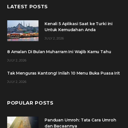
c
i
s
n
LATEST POSTS
e
t
t
t
Kenali 5 Aplikasi Saat ke Turki ini
b
t
a
e
Untuk Kemudahan Anda
o
e
g
r
JULY 2, 2026
o
r
r
e
8 Amalan Di Bulan Muharram Ini Wajib Kamu Tahu
k
a
s
JULY 2, 2026
m
t
Tak Menguras Kantong! Inilah 10 Menu Buka Puasa Irit
JULY 2, 2026
POPULAR POSTS
Panduan Umroh: Tata Cara Umroh
dan Bacaannya