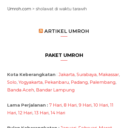
Umroh.com
>
sholawat di waktu tarawih
ARTIKEL UMROH
PAKET UMROH
Kota Keberangkatan
:
Jakarta
,
Surabaya
,
Makassar
,
Solo
,
Yogyakarta
,
Pekanbaru
,
Padang
,
Palembang
,
Banda Aceh
,
Bandar Lampung
Lama Perjalanan :
7 Hari
,
8 Hari
,
9 Hari
,
10 Hari
,
11
Hari
,
12 Hari
,
13 Hari
,
14 Hari
Bulan Keberangkatan :
Januari
,
Februari
,
Maret
,