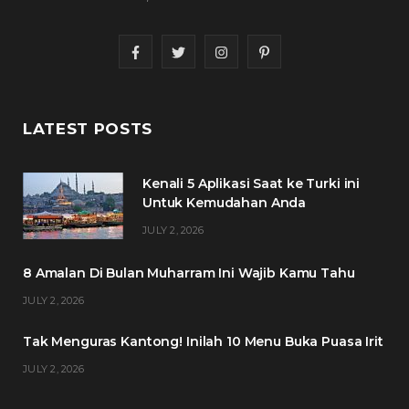
F
T
I
P
a
w
n
i
c
i
s
n
LATEST POSTS
e
t
t
t
Kenali 5 Aplikasi Saat ke Turki ini
b
t
a
e
Untuk Kemudahan Anda
o
e
g
r
JULY 2, 2026
o
r
r
e
8 Amalan Di Bulan Muharram Ini Wajib Kamu Tahu
k
a
s
JULY 2, 2026
m
t
Tak Menguras Kantong! Inilah 10 Menu Buka Puasa Irit
JULY 2, 2026