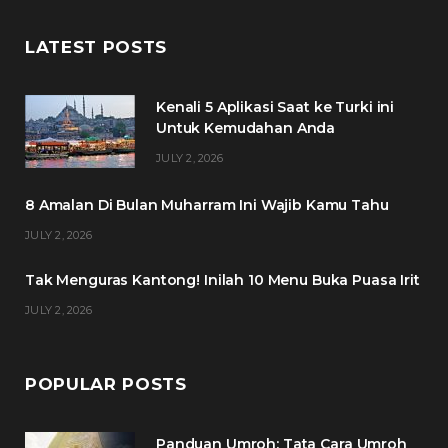
c
i
s
n
LATEST POSTS
e
t
t
t
Kenali 5 Aplikasi Saat ke Turki ini
b
t
a
e
Untuk Kemudahan Anda
o
e
g
r
JULY 2, 2026
o
r
r
e
8 Amalan Di Bulan Muharram Ini Wajib Kamu Tahu
k
a
s
JULY 2, 2026
m
t
Tak Menguras Kantong! Inilah 10 Menu Buka Puasa Irit
JULY 2, 2026
POPULAR POSTS
Panduan Umroh: Tata Cara Umroh