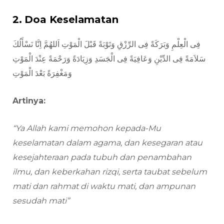
2. Doa Keselamatan
فِى الْعِلْمِ وَبَرَكَةً فِى الرِّزْقِ وَتَوْبَةً قَبْلَ الْمَوْتِ اَللهُمَّ اِنَّا نَسْأَلُكَ
سَلاَمَةً فِى الدِّيْنِ وَعَافِيَةً فِى الْجَسَدِ وَزِيَادَةً وَرَحْمَةً عِنْدَ الْمَوْتِ
وَمَغْفِرَةً بَعْدَ الْمَوْتِ
Artinya:
“Ya Allah kami memohon kepada-Mu
keselamatan dalam agama, dan kesegaran atau
kesejahteraan pada tubuh dan penambahan
ilmu, dan keberkahan rizqi, serta taubat sebelum
mati dan rahmat di waktu mati, dan ampunan
sesudah mati”