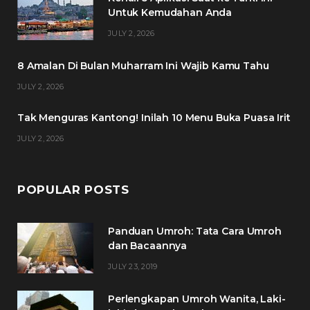
b
t
a
e
Untuk Kemudahan Anda
o
e
g
r
JULY 2, 2026
o
r
r
e
8 Amalan Di Bulan Muharram Ini Wajib Kamu Tahu
k
a
s
JULY 2, 2026
m
t
Tak Menguras Kantong! Inilah 10 Menu Buka Puasa Irit
JULY 2, 2026
POPULAR POSTS
Panduan Umroh: Tata Cara Umroh
dan Bacaannya
JULY 23, 2019
Perlengkapan Umroh Wanita, Laki-