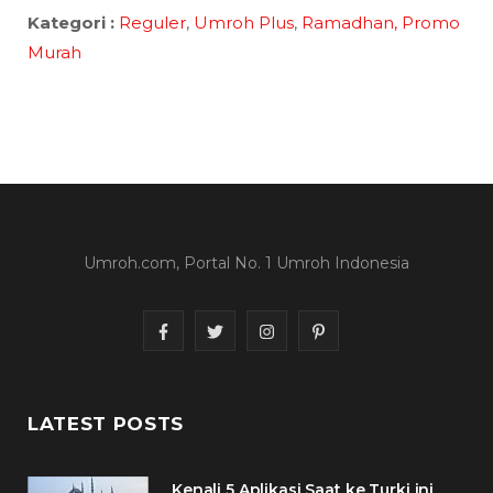
Kategori :
Reguler
,
Umroh Plus
,
Ramadhan,
Promo
Murah
Umroh.com, Portal No. 1 Umroh Indonesia
F
T
I
P
a
w
n
i
c
i
s
n
LATEST POSTS
e
t
t
t
Kenali 5 Aplikasi Saat ke Turki ini