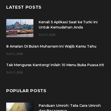
c
i
s
n
LATEST POSTS
e
t
t
t
Kenali 5 Aplikasi Saat ke Turki ini
b
t
a
e
Untuk Kemudahan Anda
o
e
g
r
JULY 2, 2026
o
r
r
e
8 Amalan Di Bulan Muharram Ini Wajib Kamu Tahu
k
a
s
JULY 2, 2026
m
t
Tak Menguras Kantong! Inilah 10 Menu Buka Puasa Irit
JULY 2, 2026
POPULAR POSTS
Panduan Umroh: Tata Cara Umroh
dan Bacaannya