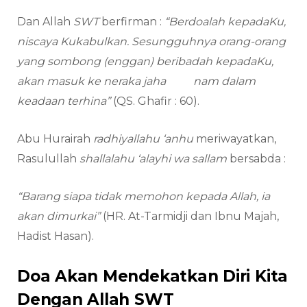
Dan Allah
SWT
berfirman :
“Berdoalah kepadaKu,
niscaya Kukabulkan. Sesungguhnya orang-orang
yang sombong (enggan) beribadah kepadaKu,
akan masuk ke neraka jaha nam dalam
keadaan terhina”
(QS. Ghafir : 60).
Abu Hurairah
radhiyallahu ‘anhu
meriwayatkan,
Rasulullah
shallalahu ‘alayhi wa sallam
bersabda :
“Barang siapa tidak memohon kepada Allah, ia
akan dimurkai”
(HR. At-Tarmidji dan Ibnu Majah,
Hadist Hasan).
Doa Akan Mendekatkan Diri Kita
Dengan Allah SWT